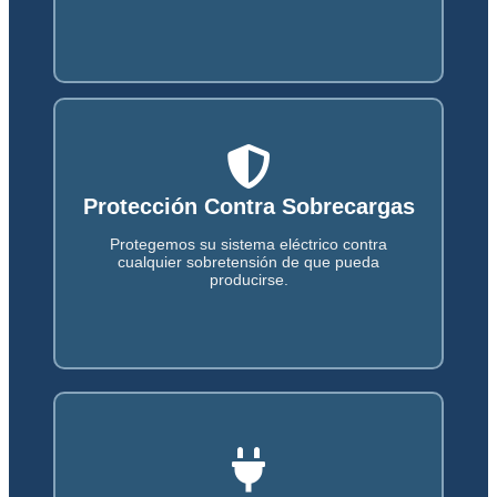
Inspecciones de Seguridad
Protección Contra Sobrecargas
Realizamos inspecciones de seguridad para
Protegemos su sistema eléctrico contra
garantizar que todos los sistemas eléctricos
funcionan correctamente.
cualquier sobretensión de que pueda
producirse.