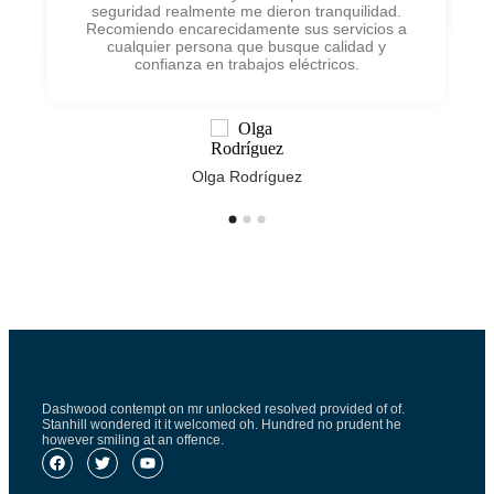
seguridad realmente me dieron tranquilidad.
Recomiendo encarecidamente sus servicios a
cualquier persona que busque calidad y
confianza en trabajos eléctricos.
Olga Rodríguez
Dashwood contempt on mr unlocked resolved provided of of.
Stanhill wondered it it welcomed oh. Hundred no prudent he
however smiling at an offence.