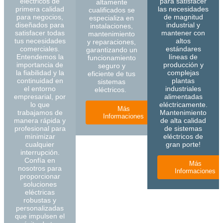
eléctricos de
para satisfacer
altamente
primera calidad
las necesidades
cualificados se
para negocios,
de magnitud
especializa en
diseñados para
industrial y
instalaciones,
satisfacer todas
mantener con
mantenimiento
tus necesidades
altos
y reparaciones,
comerciales.
estándares
garantizando un
Entendemos la
líneas de
funcionamiento
importancia de
producción y
seguro y
la fiabilidad y la
complejas
eficiente de tus
continuidad en
plantas
sistemas
el entorno
industriales
eléctricos.
empresarial, por
alimentadas
lo que
eléctricamente.
Más
trabajamos de
Mantenimiento
Informaciones
manera rápida y
de alta calidad
profesional para
de sistemas
minimizar
eléctricos de
cualquier
gran porte!
interrupción.
Confía en
Más
nosotros para
Informaciones
proporcionar
soluciones
eléctricas
robustas y
personalizadas
que impulsen el