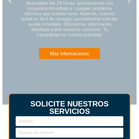
disponibles las 24 horas, garantizamos una
respuesta inmediata a cualquier problema
eléctrico que puedas tener. Además, nuestro
portal es fácil de navegar, permitiéndote solicitar
ayuda inmediata. Ofrecemos información
detallada sobre nuestros servicios. Tu
tranquilidad es nuestra prioridad.
Más Informaciones
SOLICITE NUESTROS
SERVICIOS