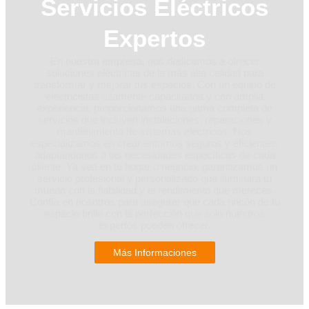
Servicios Eléctricos
Expertos
En nuestra empresa, nos dedicamos a ofrecer
soluciones eléctricas de la más alta calidad para
transformar y mejorar tus espacios. Con un equipo de
electricistas altamente capacitados y con amplia
experiencia, proporcionamos una gama completa de
servicios que incluyen instalaciones, reparaciones y
mantenimiento de sistemas eléctricos. Nos
especializamos en crear entornos seguros y eficientes,
adaptándonos a las necesidades específicas de cada
cliente. Ya sea en tu hogar o negocio, garantizamos un
servicio profesional y personalizado que iluminará tu
mundo con la fiabilidad y el rendimiento que mereces.
Confía en nosotros para asegurar que cada rincón de tu
espacio brille con la perfección que solo nuestros
expertos pueden ofrecer.
Más Informaciones