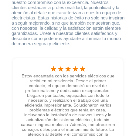
nuestro compromiso con la excelencia. Nuestros
clientes destacan la profesionalidad, la puntualidad y la
atención al detalle que caracterizan a nuestro equipo de
electricistas. Estas historias de éxito no solo nos inspiran
a seguir mejorando, sino que también demuestran que,
con nosotros, la calidad y la satisfacción están siempre
garantizadas. Únete a nuestros clientes satisfechos y
descubre cómo podemos ayudarte a iluminar tu mundo
de manera segura y eficiente.
☆
☆
☆
☆
☆
Estoy encantada con los servicios eléctricos que
E
recibí en mi residencia. Desde el primer
contacto, el equipo demostró un nivel de
a
profesionalismo y dedicación excepcionales.
de
Llegaron puntuales, equipados con todo lo
necesario, y realizaron el trabajo con una
e
ón
eficiencia impresionante. Solucionaron varios
e,
problemas eléctricos que tenía en casa,
incluyendo la instalación de nuevas luces y la
actualización del sistema eléctrico, todo sin
p
causar ninguna molestia. Además, me ofrecieron
s
y
consejos útiles para el mantenimiento futuro. La
s
atención al detalle y el compromiso con la