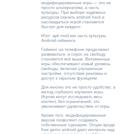
модифицированные игры — это не
просто альтернатива, а часть
культуры. При выборе надёжных
ресурсов скачать android hack и
наслаждаться игрой становится
быстро для каждого.
Итог: apk mod как часть культуры
Android-гейминга
Гейминг на телефоне продолжает
развиваться, и спрос на свободу
становится всё выше. Взломанные
игры обеспечивают новый уровень
свободы, включая улучшенные
настройки, отсутствие рекламы и
доступ к скрытым функциям.
Для многих это не просто удобство, а
метод глубокого изучения игры.
Игроки могут исследовать весь
контент, без ограничений, что
увеличивает удовольствие от игры.
Кроме того, модифицированные
версии позволяют создавать
собственные сценарии. Опции вроде
free gems android дают контроль над