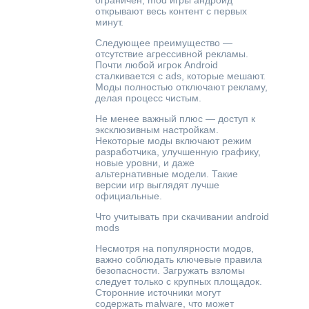
ограничен, mod игры андроид
открывают весь контент с первых
минут.
Следующее преимущество —
отсутствие агрессивной рекламы.
Почти любой игрок Android
сталкивается с ads, которые мешают.
Моды полностью отключают рекламу,
делая процесс чистым.
Не менее важный плюс — доступ к
эксклюзивным настройкам.
Некоторые моды включают режим
разработчика, улучшенную графику,
новые уровни, и даже
альтернативные модели. Такие
версии игр выглядят лучше
официальные.
Что учитывать при скачивании android
mods
Несмотря на популярности модов,
важно соблюдать ключевые правила
безопасности. Загружать взломы
следует только с крупных площадок.
Сторонние источники могут
содержать malware, что может