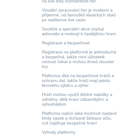
na své díky rozmanitosti her.
Vizuální zpracování her je moderní a
příjemné, od fanoušků klasických slotů
po nadšence live casin.
Soutěže a speciální akce zvyšují
adrenalin a motivují k častějšímu hraní.
Registrace a bezpečnost
Registrace na platformě je jednoduchá
a bezpečná, takže noví uživatelé
nemusí čekat a mohou ihned zkoušet
hry.
Platforma dbá na bezpečnost hráčů a
ochranu dat, takže hráči mají jistotu
férového výběru a výher.
Hráči mohou využít štědré nabídky a
odměny, dělá hraní zábavnějším a
výhodnějším.
Platforma nabízí také možnost nastavit
limity sázek a dočasné blokace účtu,
což zajišťuje bezpečné hraní.
Výhody platformy