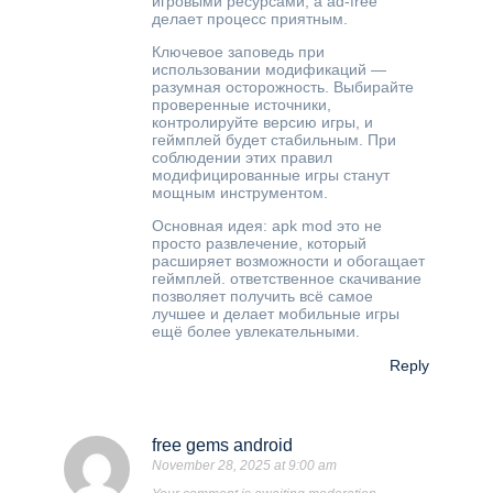
игровыми ресурсами, а ad-free
делает процесс приятным.
Ключевое заповедь при
использовании модификаций —
разумная осторожность. Выбирайте
проверенные источники,
контролируйте версию игры, и
геймплей будет стабильным. При
соблюдении этих правил
модифицированные игры станут
мощным инструментом.
Основная идея: apk mod это не
просто развлечение, который
расширяет возможности и обогащает
геймплей. ответственное скачивание
позволяет получить всё самое
лучшее и делает мобильные игры
ещё более увлекательными.
Reply
free gems android
November 28, 2025 at 9:00 am