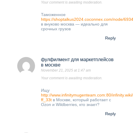
Your comment is awaiting moderation.
Таможенное
https://shoptalkus2024.coconnex.com/node/693
в внуково москва — идеально для
срочных грузов
Reply
фулфилмент для маркетплейсов
в москве
November 21, 2025 at 1:47 am
Your comment is awaiting moderation.
Ищу
http://www.infinitymugenteam.com:80/infinity.wik
ff_33t
в Москве, который работает с
Ozon и Wildberries, кто знает?
Reply