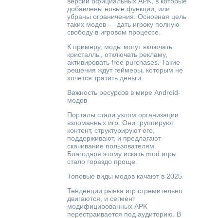
версии официальных APK, в которые
добавлены новые функции, или
убраны ограничения. Основная цель
таких модов — дать игроку полную
свободу в игровом процессе.
К примеру, моды могут включать
кристаллы, отключать рекламу,
активировать free purchases. Такие
решения ждут геймеры, которым не
хочется тратить деньги.
Важность ресурсов в мире Android-
модов
Порталы стали узлом организации
взломанных игр. Они группируют
контент, структурируют его,
поддерживают, и предлагают
скачивание пользователям.
Благодаря этому искать mod игры
стало гораздо проще.
Топовые виды модов качают в 2025
Тенденции рынка игр стремительно
двигаются, и сегмент
модифицированных APK
перестраивается под аудиторию. В