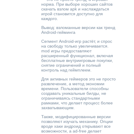
норма. При выборе хороших сайтов
скачать взлом apk и наслаждаться
игрой становится доступно для
каждого.
Вывод: взломанные версии как тренд
Android-гейминга
Сегмент Android-игр растёт, и спрос
на свободу только увеличивается.
mod игры предоставляют
расширенный функционал, включая
бесплатные внутриигровые покупки,
снятие ограничений и полный
контроль над геймплеем.
Для активных геймеров это не просто
развлечение, а метод экономии
времени. Пользователи способны
создавать уникальные билды, не
ограничиваясь стандартными
рамками, что делает процесс более
захватывающим.
Также, модифицированные версии
позволяют изучать механику. Опции
вроде хаки андроид открывают все
возможности, а ad-free делает