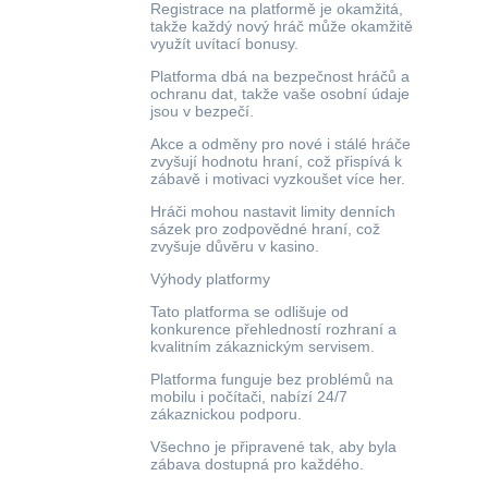
Registrace na platformě je okamžitá,
takže každý nový hráč může okamžitě
využít uvítací bonusy.
Platforma dbá na bezpečnost hráčů a
ochranu dat, takže vaše osobní údaje
jsou v bezpečí.
Akce a odměny pro nové i stálé hráče
zvyšují hodnotu hraní, což přispívá k
zábavě i motivaci vyzkoušet více her.
Hráči mohou nastavit limity denních
sázek pro zodpovědné hraní, což
zvyšuje důvěru v kasino.
Výhody platformy
Tato platforma se odlišuje od
konkurence přehledností rozhraní a
kvalitním zákaznickým servisem.
Platforma funguje bez problémů na
mobilu i počítači, nabízí 24/7
zákaznickou podporu.
Všechno je připravené tak, aby byla
zábava dostupná pro každého.