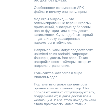
ресурсы без доната.
Особенности взломанные APK-
файлы и почему они популярны
мод игры андроид — это
оптимизированные версии игровых
приложений, в которые добавлены
новые функции, или сняты донат-
зависимости. Суть подобных версий
— дать игроку расширенные
параметры в геймплее.
Например, хаки могут предоставлять
unlimited coins android, запрещать
баннеры, давать free shop. Такие
настройки ценят геймеры, которым
надоели ограничения.
Роль сайтов-каталогов в мире
Android-модов
Порталы выступают как центром
организации взломанных игр. Они
собирают контент, структурируют его,
поддерживают, и дают доступ всем
желающим. Из-за этого находить хаки
стало практически моментально.