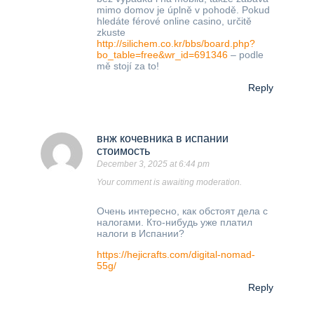
mimo domov je úplně v pohodě. Pokud
hledáte férové online casino, určitě
zkuste
http://silichem.co.kr/bbs/board.php?
bo_table=free&wr_id=691346
– podle
mě stojí za to!
Reply
внж кочевника в испании
стоимость
December 3, 2025 at 6:44 pm
Your comment is awaiting moderation.
Очень интересно, как обстоят дела с
налогами. Кто-нибудь уже платил
налоги в Испании?
https://hejicrafts.com/digital-nomad-
55g/
Reply