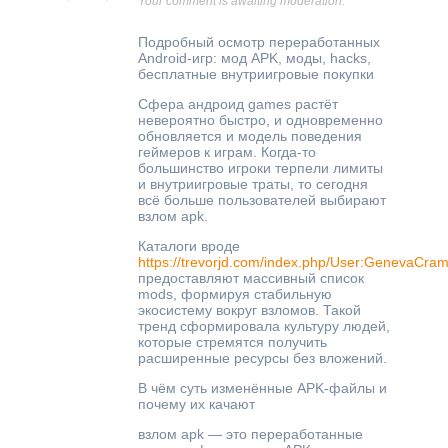
Your comment is awaiting moderation.
Подробный осмотр переработанных
Android-игр: мод APK, моды, hacks,
бесплатные внутриигровые покупки
Сфера андроид games растёт
невероятно быстро, и одновременно
обновляется и модель поведения
геймеров к играм. Когда-то
большинство игроки терпели лимиты
и внутриигровые траты, то сегодня
всё больше пользователей выбирают
взлом apk.
Каталоги вроде
https://trevorjd.com/index.php/User:GenevaCra
предоставляют массивный список
mods, формируя стабильную
экосистему вокруг взломов. Такой
тренд сформировала культуру людей,
которые стремятся получить
расширенные ресурсы без вложений.
В чём суть изменённые APK-файлы и
почему их качают
взлом apk — это переработанные