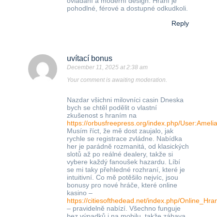
ovládání a moderní design. Hraní je
pohodlné, férové a dostupné odkudkoli.
Reply
uvítací bonus
December 11, 2025 at 2:38 am
Your comment is awaiting moderation.
Nazdar všichni milovníci casin Dneska
bych se chtěl podělit o vlastní
zkušenost s hraním na
https://orbusfreepress.org/index.php/User:Amel
Musím říct, že mě dost zaujalo, jak
rychle se registrace zvládne. Nabídka
her je parádně rozmanitá, od klasických
slotů až po reálné dealery, takže si
vybere každý fanoušek hazardu. Líbí
se mi taky přehledné rozhraní, které je
intuitivní. Co mě potěšilo nejvíc, jsou
bonusy pro nové hráče, které online
kasino –
https://citiesofthedead.net/index.php/Onl
– pravidelně nabízí. Všechno funguje
bez výpadků i na mobilu, takže zábava