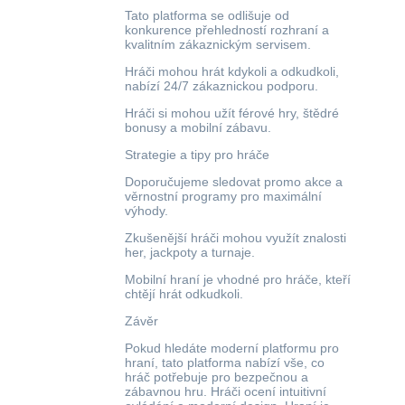
Tato platforma se odlišuje od
konkurence přehledností rozhraní a
kvalitním zákaznickým servisem.
Hráči mohou hrát kdykoli a odkudkoli,
nabízí 24/7 zákaznickou podporu.
Hráči si mohou užít férové hry, štědré
bonusy a mobilní zábavu.
Strategie a tipy pro hráče
Doporučujeme sledovat promo akce a
věrnostní programy pro maximální
výhody.
Zkušenější hráči mohou využít znalosti
her, jackpoty a turnaje.
Mobilní hraní je vhodné pro hráče, kteří
chtějí hrát odkudkoli.
Závěr
Pokud hledáte moderní platformu pro
hraní, tato platforma nabízí vše, co
hráč potřebuje pro bezpečnou a
zábavnou hru. Hráči ocení intuitivní