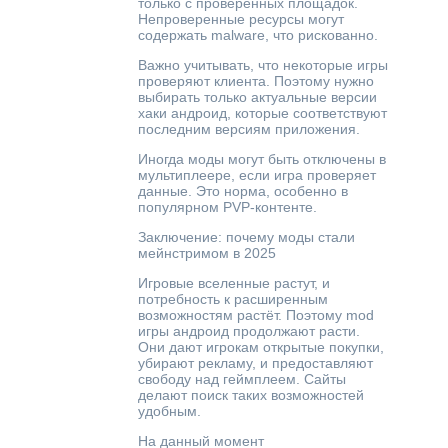
только с проверенных площадок.
Непроверенные ресурсы могут
содержать malware, что рискованно.
Важно учитывать, что некоторые игры
проверяют клиента. Поэтому нужно
выбирать только актуальные версии
хаки андроид, которые соответствуют
последним версиям приложения.
Иногда моды могут быть отключены в
мультиплеере, если игра проверяет
данные. Это норма, особенно в
популярном PVP-контенте.
Заключение: почему моды стали
мейнстримом в 2025
Игровые вселенные растут, и
потребность к расширенным
возможностям растёт. Поэтому mod
игры андроид продолжают расти.
Они дают игрокам открытые покупки,
убирают рекламу, и предоставляют
свободу над геймплеем. Сайты
делают поиск таких возможностей
удобным.
На данный момент