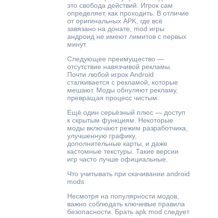
это свобода действий. Игрок сам
определяет, как проходить. В отличие
от оригинальных APK, где всё
завязано на донате, mod игры
андроид не имеют лимитов с первых
минут.
Следующее преимущество —
отсутствие навязчивой рекламы.
Почти любой игрок Android
сталкивается с рекламой, которые
мешают. Моды обнуляют рекламу,
превращая процесс чистым.
Ещё один серьёзный плюс — доступ
к скрытым функциям. Некоторые
моды включают режим разработчика,
улучшенную графику,
дополнительные карты, и даже
кастомные текстуры. Такие версии
игр часто лучше официальные.
Что учитывать при скачивании android
mods
Несмотря на популярности модов,
важно соблюдать ключевые правила
безопасности. Брать apk mod следует