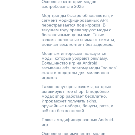
Основные категории модов
востребованы в 2025
Мод-тренды быстро обновляются, и
сегмент модифицированных APK
перестраивается под игроков. В
текущем году превалируют моды с
бесконечными деньгами. Такие
взломы полностью снимают лимиты,
включая весь контент без задержек.
Мощным интересом пользуются
моды, которые убирают рекламу.
Большинство игр на Android
засыпаны ads, поэтому моды “no ads”
стали стандартом для миллионов
игроков.
Также популярны взломы, которые
активируют free shop. В подобных
модах shop работает бесплатно.
Игрок может получать skins,
оружейные наборы, бонусы, pass, и
всё это без вложений.
Плюсы модифицированных Android-
игр
Основное преимущество модов —