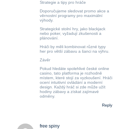
Strategie a tipy pro hráče
Doporučujeme sledovat promo akce a
věrnostní programy pro maximální
výhody.
Strategické stolní hry, jako blackjack
nebo poker, vyžadují zkušenosti a
plánování.
Hráči by měli kombinovat různé typy
her pro větší zábavu a šanci na výhru.
Závěr
Pokud hledáte spolehlivé české online
casino, tato platforma je rozhodně
místem, které stojí za vyzkoušení. Hráči
ocení intuitivní ovládání a moderní
design. Každý hráč si zde může užít
hodiny zábavy a získat zajímavé
odměny.
Reply
free spiny