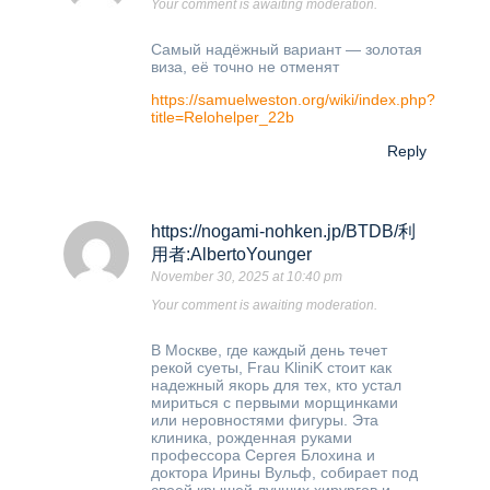
Your comment is awaiting moderation.
Самый надёжный вариант — золотая
виза, её точно не отменят
https://samuelweston.org/wiki/index.php?
title=Relohelper_22b
Reply
https://nogami-nohken.jp/BTDB/利
用者:AlbertoYounger
November 30, 2025 at 10:40 pm
Your comment is awaiting moderation.
В Москве, где каждый день течет
рекой суеты, Frau KliniK стоит как
надежный якорь для тех, кто устал
мириться с первыми морщинками
или неровностями фигуры. Эта
клиника, рожденная руками
профессора Сергея Блохина и
доктора Ирины Вульф, собирает под