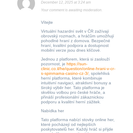
December 12, 2025 at 3:24 am
Your comment is awaiting moderation.
Vítejte
Virtuální hazardní svět v ČR zažívají
obrovský rozmach, a hráčům umožňují
pohodlné hraní z domova. Bezpečné
hraní, kvalitní podpora a dostupnost
mobilní verze jsou dnes klíčové.
Jednou z platforem, která si zaslouží
pozornost, je
https://sun-
clinic.co.il/he/question/online-hrani-v-cr-
s-spinmama-casino-cz-3/
, spolehlivá
herní platforma, které kombinuje
intuitivní navigaci, atraktivní bonusy a
široký výběr her. Tato platforma je
skvělou volbou pro české hráče, a
přináší profesionální zákaznickou
podporu a kvalitní herní zážitek.
Nabídka her
Tato platforma nabízí stovky online her,
které pocházejí od nejlepších
poskytovatelů her. Každý hráč si přijde