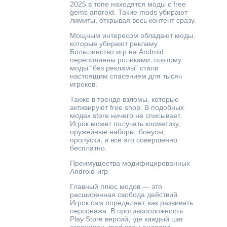
2025 в топе находятся моды с free
gems android. Такие mods убирают
лимиты, открывая весь контент сразу.
Мощным интересом обладают моды,
которые убирают рекламу.
Большинство игр на Android
переполнены роликами, поэтому
моды “без рекламы” стали
настоящим спасением для тысяч
игроков.
Также в тренде взломы, которые
активируют free shop. В подобных
модах store ничего не списывает.
Игрок может получать косметику,
оружейные наборы, бонусы,
пропуски, и всё это совершенно
бесплатно.
Преимущества модифицированных
Android-игр
Главный плюс модов — это
расширенная свобода действий.
Игрок сам определяет, как развивать
персонажа. В противоположность
Play Store версий, где каждый шаг