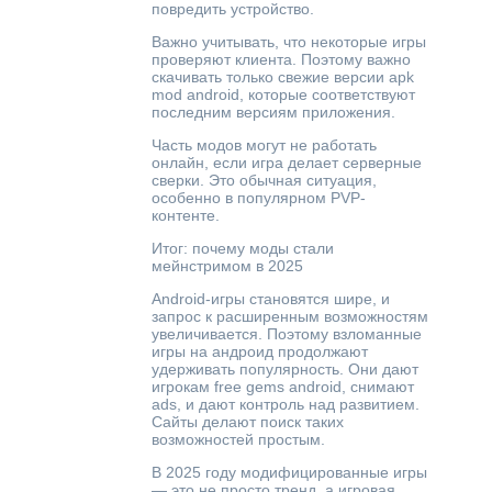
повредить устройство.
Важно учитывать, что некоторые игры
проверяют клиента. Поэтому важно
скачивать только свежие версии apk
mod android, которые соответствуют
последним версиям приложения.
Часть модов могут не работать
онлайн, если игра делает серверные
сверки. Это обычная ситуация,
особенно в популярном PVP-
контенте.
Итог: почему моды стали
мейнстримом в 2025
Android-игры становятся шире, и
запрос к расширенным возможностям
увеличивается. Поэтому взломанные
игры на андроид продолжают
удерживать популярность. Они дают
игрокам free gems android, снимают
ads, и дают контроль над развитием.
Сайты делают поиск таких
возможностей простым.
В 2025 году модифицированные игры
— это не просто тренд, а игровая