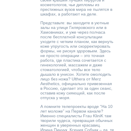
своей крышей лучших хирургов и
косметологов, чьи дипломы из
престижных вузов мира не пылятся в
шкафах, а работают на деле.
Представьте: вы заходите в уютные
залы на улице Гиляровского или в
Хамовниках, и уже через полчаса
после бесплатной консультации
уходите с четким планом, как вернуть
коже упругость или скорректировать
формы, не рискуя здоровьем. Здесь
не просто операции – это точная
работа, где пластика сочетается с
гинекологией, массажем и даже
стоматологией, чтобы все тело
дышало в унисон. Хотите омолодить
лицо без ножа? Ulthera от Merz
Aesthetics, официально привезенная
в Россию, сделает это за один сеанс,
оставив кожу сияющей, как после
отпуска у моря.
А помните телепроекты вроде “На 10
лет моложе” на Первом канале?
Именно специалисты Frau KliniK там
творили чудеса, превращая обычных
женщин в уверенных красавиц.
Ирина Пинчук, Ксения Собчак – да, те