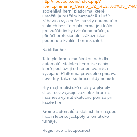
http://neuveur.com/index.php?
title=Spinmama_Casino_CZ_%E2%80%93_V%
spolehlivá herní platforma, které
umožňuje hráčům bezpečně si užít
zábavu a vyzkoušet stovky automatů a
stolních her. Tato platforma je ideální
pro začátečníky i zkušené hráče, a
přináší profesionální zákaznickou
podporu a kvalitní herní zážitek.
Nabídka her
Tato platforma má širokou nabídku
automatů, stolních her a live casin,
které pocházejí od renomovaných
vývojářů. Platforma pravidelně přidává
nové hry, takže se hráči nikdy nenudí.
Hry mají realistické efekty a plynulý
chod, což zvyšuje zážitek z hraní, s
možností vyhrát skutečné peníze při
každé hře.
Kromě automatů a stolních her najdou
hráči i loterie, jackpoty a tematické
turnaje.
Registrace a bezpečnost