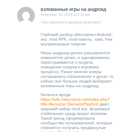
взломанные игры на андроид
November 30, 2025 at 5:24 am
Your comment is awaiting moderation.
Глубокий разбор alternatives Android-
игр: mod APK, mod-пакеты, хаки, free
внутриигровые покупки
Ниша андроид games расширяется
невероятно резко, и одновременно
перестраивается и модель
поведения юзеров к игровому
процессу. Ранее многие юзеры
соглашались ограничения и донат, то
сейчас всё больше людей выбирают
взломанные игры на андроид.
Каталоги вроде
https://wiki.internzone.net/index.php?
title=Benutzer:DamarisPlayford
дают
широкий набор mod игр, формируя
стабильную среду вокруг взломов.
Такой тренд сформировала
сообщество пользователей, которые
стремятся получить продвинутые