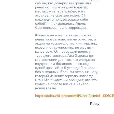
самые, кто доверил им грудь или
ревизию после неудач в других
местах, – теперь улыбаются с
экранов, не скрывая имен. “Я
наконец-то почувствовала себя
собой”, – признавалась Адель
Сергеенкова после коррекции.
Клиника не гонится за массовкой:
цены прозрачные, после осмотра, и
акции на косметологию или пластику
позволяют сэкономить, не жертвуя
качеством. От пересадки волос у
турецкого мастера Аты Эмраха до
гастроскопии для тех, кто следит за
внутренним балансом – все под
одной крышей, с 9 утра до 9 вечера,
без выходных. Если вы готовы к шагу,
который изменит зеркало навсегда,
Frau KliniK ждет – и обещает, что это
будет не просто визит, а начало
новой главы.
https://dokuwiki.stream/wiki/User:JaimieL100604
Reply