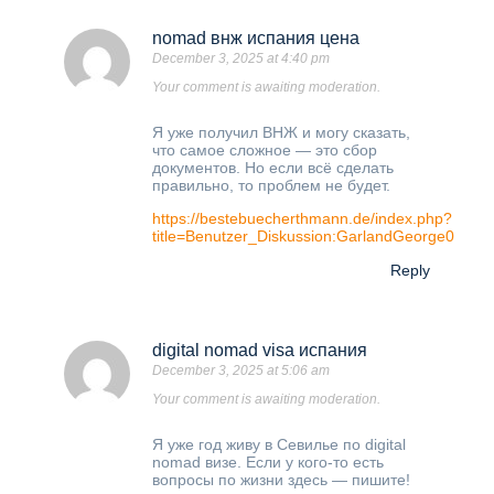
nomad внж испания цена
December 3, 2025 at 4:40 pm
Your comment is awaiting moderation.
Я уже получил ВНЖ и могу сказать,
что самое сложное — это сбор
документов. Но если всё сделать
правильно, то проблем не будет.
https://bestebuecherthmann.de/index.php?
title=Benutzer_Diskussion:GarlandGeorge0
Reply
digital nomad visa испания
December 3, 2025 at 5:06 am
Your comment is awaiting moderation.
Я уже год живу в Севилье по digital
nomad визе. Если у кого-то есть
вопросы по жизни здесь — пишите!