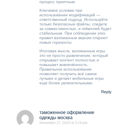
процесс приятным.
Ключевое условие при
использовании модификаций —
ответственный подход. Используйте
только безопасные файлы, следите
за совместимостью, и геймплей будет
стабильным. При соблюдении этих
правил взломанные версии откроют
новые горизонты.
Итоговая мысль: взломанные игры
это не просто развлечение, который
открывает контент полностью и
повышает вовлечённость.
Правильное использование
позволяет получить всё самое
лучшее и делает мобильные игры
ещё более увлекательными.
Reply
таможенное оформление
одежды москва
November 27, 2025 at 3:16 pm